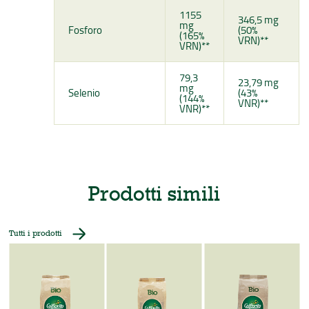
1155
346,5 mg
mg
Fosforo
(50%
(165%
VRN)**
VRN)**
79,3
23,79 mg
mg
Selenio
(43%
(144%
VNR)**
VNR)**
Prodotti simili
Tutti i prodotti