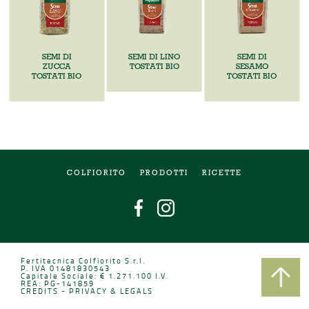
SEMI DI
SEMI DI LINO
SEMI DI
ZUCCA
TOSTATI BIO
SESAMO
TOSTATI BIO
TOSTATI BIO
COLFIORITO
PRODOTTI
RICETTE
Fertitecnica Colfiorito S.r.l.
P. IVA 01481830543
Capitale Sociale: € 1.271.100 I.V.
REA: PG-141859
CREDITS
-
PRIVACY & LEGALS