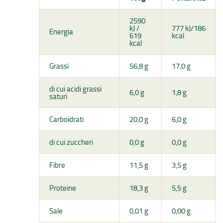
2590
kJ /
777 kJ/186
Energia
619
kcal
kcal
Grassi
56,8 g
17,0 g
di cui acidi grassi
6,0 g
1,8 g
saturi
Carboidrati
20,0 g
6,0 g
di cui zuccheri
0,0 g
0,0 g
Fibre
11,5 g
3,5 g
Proteine
18,3 g
5,5 g
Sale
0,01 g
0,00 g