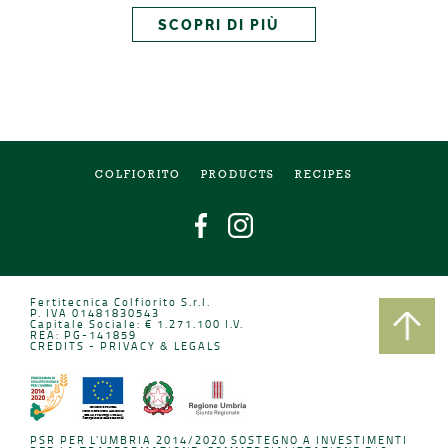
SCOPRI DI PIÙ
COLFIORITO
PRODUCTS
RECIPES
Fertitecnica Colfiorito S.r.l.
P. IVA 01481830543
Capitale Sociale: € 1.271.100 I.V.
REA: PG-141859
CREDITS
-
PRIVACY & LEGALS
PSR PER L'UMBRIA 2014/2020 SOSTEGNO A INVESTIMENTI