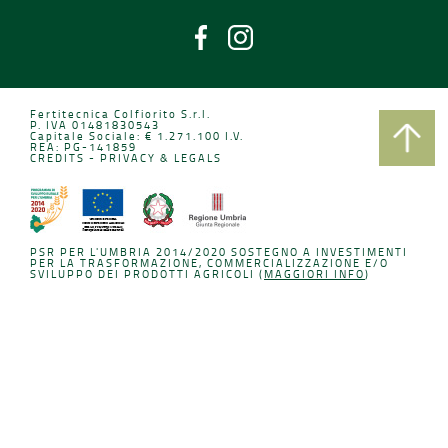
Fertitecnica Colfiorito S.r.l.
P. IVA 01481830543
Capitale Sociale: € 1.271.100 I.V.
REA: PG-141859
CREDITS
-
PRIVACY & LEGALS
PSR PER L'UMBRIA 2014/2020 SOSTEGNO A INVESTIMENTI
PER LA TRASFORMAZIONE, COMMERCIALIZZAZIONE E/O
SVILUPPO DEI PRODOTTI AGRICOLI (
MAGGIORI INFO
)