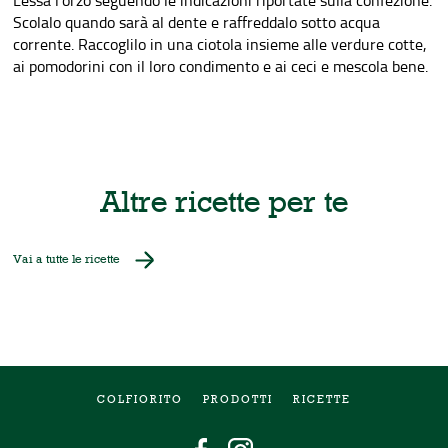
Lessa l'orzo seguendo le indicazioni riportate sulla confezione.
Scolalo quando sarà al dente e raffreddalo sotto acqua
corrente. Raccoglilo in una ciotola insieme alle verdure cotte,
ai pomodorini con il loro condimento e ai ceci e mescola bene.
Altre ricette per te
Vai a tutte le ricette
COLFIORITO
PRODOTTI
RICETTE