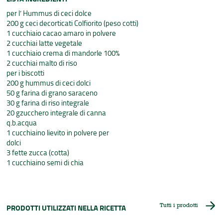
per l’ Hummus di ceci dolce
200 g ceci decorticati Colfiorito (peso cotti)
1 cucchiaio cacao amaro in polvere
2 cucchiai latte vegetale
1 cucchiaio crema di mandorle 100%
2 cucchiai malto di riso
per i biscotti
200 g hummus di ceci dolci
50 g farina di grano saraceno
30 g farina di riso integrale
20 gzucchero integrale di canna
q.b.acqua
1 cucchiaino lievito in polvere per
dolci
3 fette zucca (cotta)
1 cucchiaino semi di chia
Tutti i prodotti
PRODOTTI UTILIZZATI NELLA RICETTA